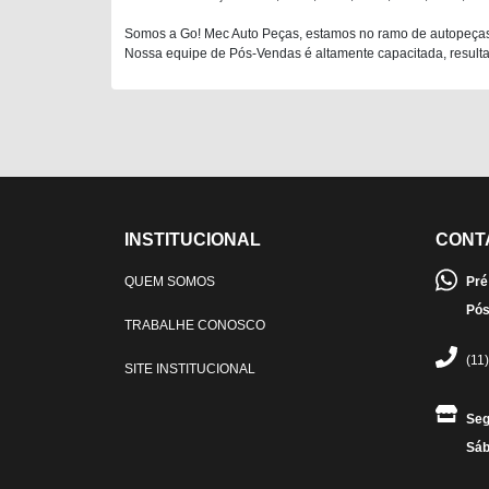
Somos a Go! Mec Auto Peças, estamos no ramo de autopeças
Nossa equipe de Pós-Vendas é altamente capacitada, resultan
INSTITUCIONAL
CONT
QUEM SOMOS
Pré
Pós
TRABALHE CONOSCO
(11
SITE INSTITUCIONAL
Seg
Sáb