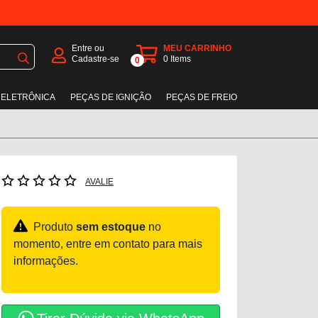
Entre ou
MEU CARRINHO
Cadastre-se
0
Items
0
 ELETRÔNICA
PEÇAS DE IGNIÇÃO
PEÇAS DE FREIO
AVALIE
Produto
sem estoque
no
momento, entre em contato para mais
informações.