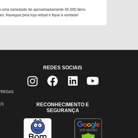
m uma variedade de aproximadamente 45.000 itens.
. Navegue pela loja virtual e fique à vontade!
REDES SOCIAIS
NTREGAS
ES
RECONHECIMENTO E
SEGURANÇA