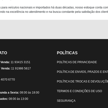
 para veículos nacionais e importados há duas décadas, nosso estoque conta co
do na excelência no atendimento e na busca constante pela satisfação dos clientes
ATO
POLÍTICAS
 Venda:
11 93415 3151
POLÍTICAS DE PRIVACIDADE
 Venda:
11 91986 5617
POLÍTICA DE ENVIOS, PRAZOS E E
) 4070 6770
POLÍTICA DE TROCAS E DEVOLUÇÕ
TERMOS E CONDIÇÕES DE USO
unda a Sexta:
08:00 às 18:00
ados:
08:00 às 13:00
SEGURANÇA