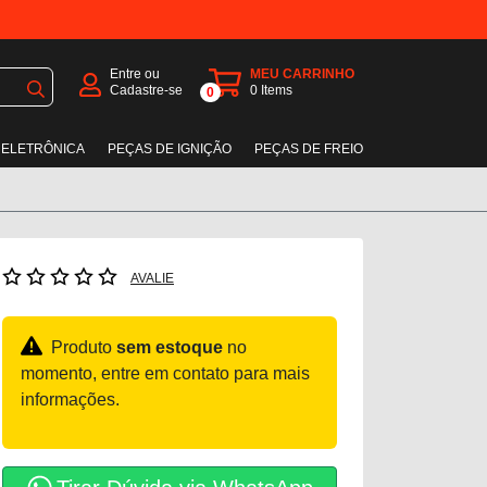
Entre ou
MEU CARRINHO
Cadastre-se
0
Items
0
 ELETRÔNICA
PEÇAS DE IGNIÇÃO
PEÇAS DE FREIO
AVALIE
Produto
sem estoque
no
momento, entre em contato para mais
informações.