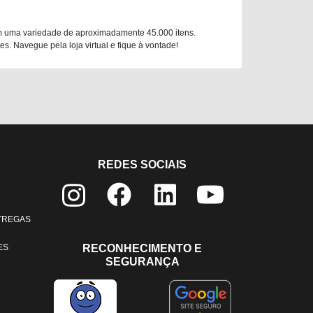
m uma variedade de aproximadamente 45.000 itens.
. Navegue pela loja virtual e fique à vontade!
REDES SOCIAIS
NTREGAS
ES
RECONHECIMENTO E
SEGURANÇA