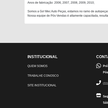
Anos de fabricação: 2006, 2007, 2008, 2009, 2010;
Somos a Go! Mec Auto Peças, estamos no ramo de autopeças
Nossa equipe de Pós-Vendas é altamente capacitada, resultan
INSTITUCIONAL
CONT
QUEM SOMOS
Pré
Pós
TRABALHE CONOSCO
(11
SITE INSTITUCIONAL
Seg
Sáb