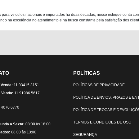
 para veículos nacionais e importados há duas décadas, nosso estoque conta co
do na excelência no atendimento e na busca constante pela satisfação dos clientes
ATO
POLÍTICAS
 Venda:
11 93415 3151
POLÍTICAS DE PRIVACIDADE
 Venda:
11 91986 5617
POLÍTICA DE ENVIOS, PRAZOS E E
) 4070 6770
POLÍTICA DE TROCAS E DEVOLUÇÕ
TERMOS E CONDIÇÕES DE USO
unda a Sexta:
08:00 às 18:00
ados:
08:00 às 13:00
SEGURANÇA