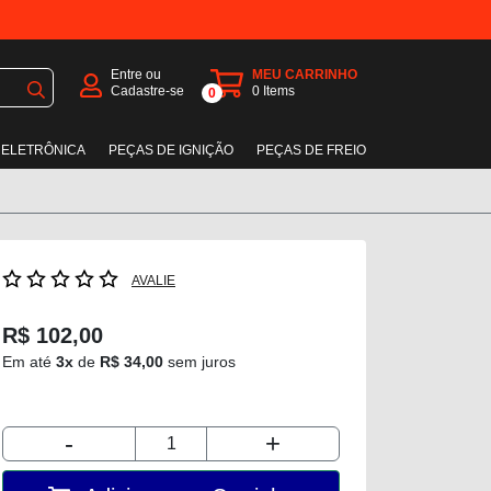
Entre ou
MEU CARRINHO
Cadastre-se
0
Items
0
 ELETRÔNICA
PEÇAS DE IGNIÇÃO
PEÇAS DE FREIO
AVALIE
R$ 102,00
Em até
3x
de
R$ 34,00
sem juros
-
+