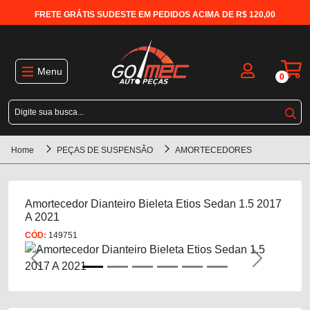
FRETE GRÁTIS SUDESTE EM PEDIDOS ACIMA DE R$ 120,00
Menu
0
Home
PEÇAS DE SUSPENSÃO
AMORTECEDORES
Amortecedor Dianteiro Bieleta Etios Sedan 1.5 2017
A 2021
CÓD:
149751
Previous
Next