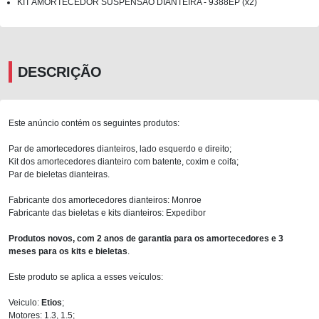
KIT AMORTECEDOR SUSPENSAO DIANTEIRA - 9388EP (x2)
DESCRIÇÃO
Este anúncio contém os seguintes produtos:
Par de amortecedores dianteiros, lado esquerdo e direito;
Kit dos amortecedores dianteiro com batente, coxim e coifa;
Par de bieletas dianteiras.
Fabricante dos amortecedores dianteiros: Monroe
Fabricante das bieletas e kits dianteiros: Expedibor
Produtos novos, com 2 anos de garantia para os amortecedores e 3
meses para os kits e bieletas
.
Este produto se aplica a esses veículos:
Veiculo:
Etios
;
Motores: 1.3, 1.5;