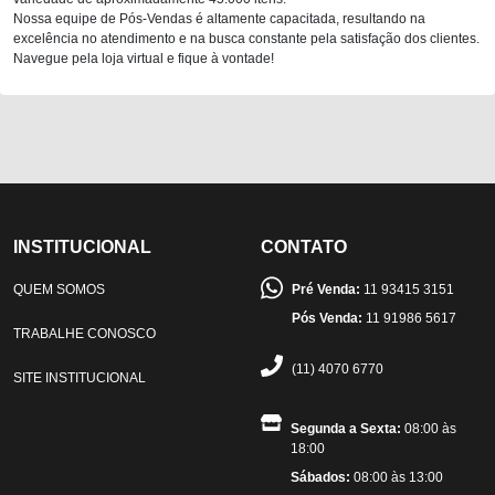
Nossa equipe de Pós-Vendas é altamente capacitada, resultando na
excelência no atendimento e na busca constante pela satisfação dos clientes.
Navegue pela loja virtual e fique à vontade!
INSTITUCIONAL
CONTATO
QUEM SOMOS
Pré Venda:
11 93415 3151
Pós Venda:
11 91986 5617
TRABALHE CONOSCO
(11) 4070 6770
SITE INSTITUCIONAL
Segunda a Sexta:
08:00 às
18:00
Sábados:
08:00 às 13:00