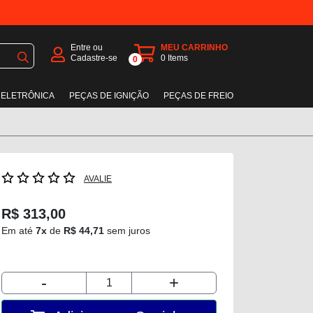
Entre ou
MEU CARRINHO
Cadastre-se
0
Items
0
 ELETRÔNICA
PEÇAS DE IGNIÇÃO
PEÇAS DE FREIO
AVALIE
R$ 313,00
Em até
7x
de
R$ 44,71
sem juros
-
+