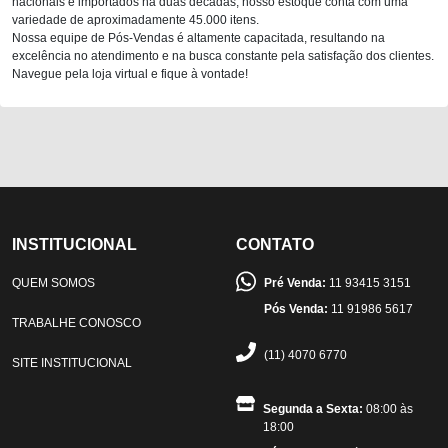
nacionais e importados há duas décadas, nosso estoque conta com uma
variedade de aproximadamente 45.000 itens.
Nossa equipe de Pós-Vendas é altamente capacitada, resultando na
excelência no atendimento e na busca constante pela satisfação dos clientes.
Navegue pela loja virtual e fique à vontade!
INSTITUCIONAL
CONTATO
QUEM SOMOS
Pré Venda:
11 93415 3151
Pós Venda:
11 91986 5617
TRABALHE CONOSCO
(11) 4070 6770
SITE INSTITUCIONAL
Segunda a Sexta:
08:00 às
18:00