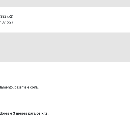
82 (x2)
87 (x2)
lamento, batente e coifa.
dores e 3 meses para os kits
.