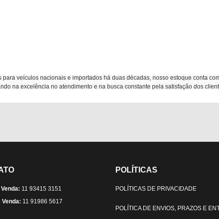
 para veículos nacionais e importados há duas décadas, nosso estoque conta co
do na excelência no atendimento e na busca constante pela satisfação dos clientes
ATO
POLÍTICAS
 Venda:
11 93415 3151
POLÍTICAS DE PRIVACIDADE
 Venda:
11 91986 5617
POLÍTICA DE ENVIOS, PRAZOS E E