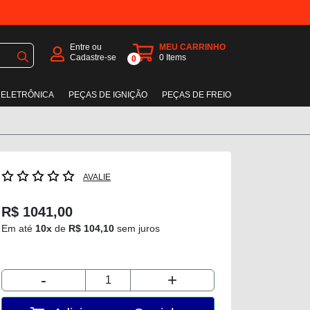
Entre ou
MEU CARRINHO
Cadastre-se
0
Items
0
 ELETRÔNICA
PEÇAS DE IGNIÇÃO
PEÇAS DE FREIO
AVALIE
R$ 1041,00
Em até
10x
de
R$ 104,10
sem juros
-
+