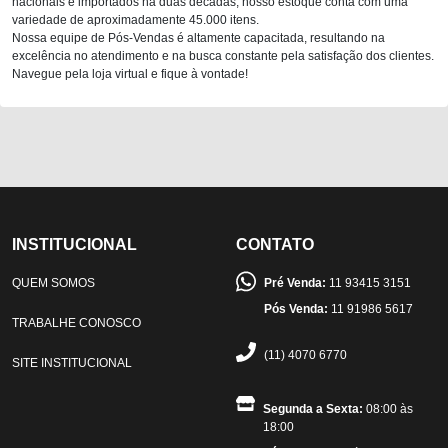
nacionais e importados há duas décadas, nosso estoque conta com uma
variedade de aproximadamente 45.000 itens.
Nossa equipe de Pós-Vendas é altamente capacitada, resultando na
excelência no atendimento e na busca constante pela satisfação dos clientes.
Navegue pela loja virtual e fique à vontade!
INSTITUCIONAL
CONTATO
QUEM SOMOS
Pré Venda:
11 93415 3151
Pós Venda:
11 91986 5617
TRABALHE CONOSCO
(11) 4070 6770
SITE INSTITUCIONAL
Segunda a Sexta:
08:00 às
18:00