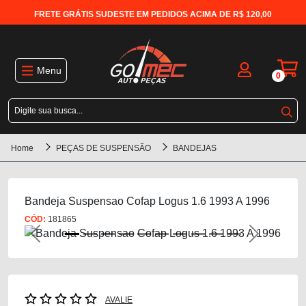
FRETE GRÁTIS SUDESTE EM PEDIDOS ACIMA DE R$ 120,00
Menu
0
Home
PEÇAS DE SUSPENSÃO
BANDEJAS
Bandeja Suspensao Cofap Logus 1.6 1993 A 1996
CÓD:
181865
Previous
Next
AVALIE