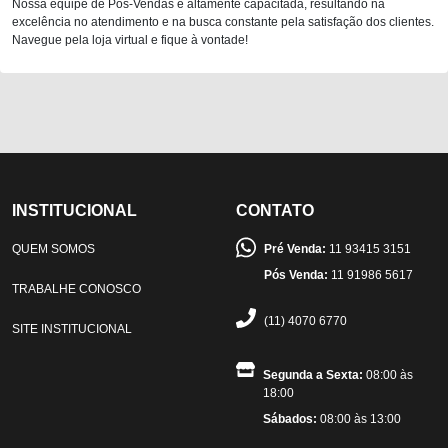
Nossa equipe de Pós-Vendas é altamente capacitada, resultando na
excelência no atendimento e na busca constante pela satisfação dos clientes.
Navegue pela loja virtual e fique à vontade!
INSTITUCIONAL
CONTATO
QUEM SOMOS
Pré Venda:
11 93415 3151
Pós Venda:
11 91986 5617
TRABALHE CONOSCO
(11) 4070 6770
SITE INSTITUCIONAL
Segunda a Sexta:
08:00 às
18:00
Sábados:
08:00 às 13:00