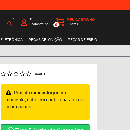
Entre ou
MEU CARRINHO
Cadastre-se
0
Items
0
 ELETRÔNICA
PEÇAS DE IGNIÇÃO
PEÇAS DE FREIO
AVALIE
Produto
sem estoque
no
momento, entre em contato para mais
informações.