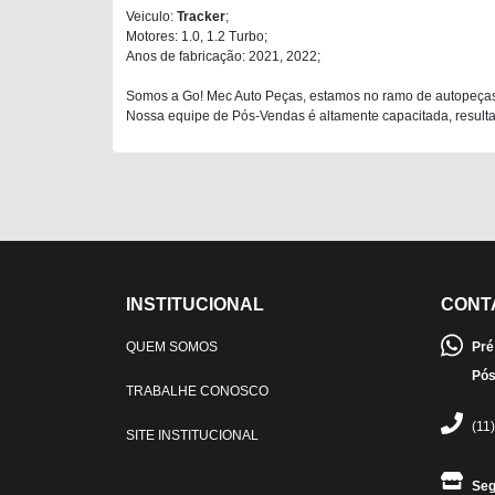
Veiculo:
Tracker
;
Motores: 1.0, 1.2 Turbo;
Anos de fabricação: 2021, 2022;
Somos a Go! Mec Auto Peças, estamos no ramo de autopeças
Nossa equipe de Pós-Vendas é altamente capacitada, resultan
INSTITUCIONAL
CONT
QUEM SOMOS
Pré
Pós
TRABALHE CONOSCO
(11
SITE INSTITUCIONAL
Seg