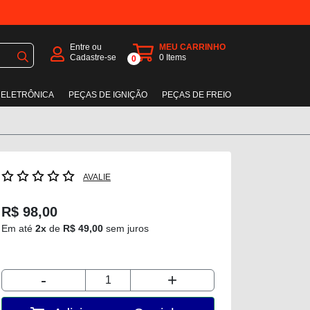
Entre ou
MEU CARRINHO
Cadastre-se
0
Items
0
 ELETRÔNICA
PEÇAS DE IGNIÇÃO
PEÇAS DE FREIO
AVALIE
R$ 98,00
Em até
2x
de
R$ 49,00
sem juros
-
+