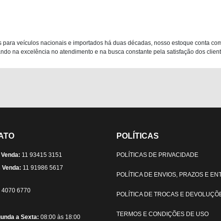
 para veículos nacionais e importados há duas décadas, nosso estoque conta co
do na excelência no atendimento e na busca constante pela satisfação dos clientes
ATO
POLÍTICAS
 Venda:
11 93415 3151
POLÍTICAS DE PRIVACIDADE
 Venda:
11 91986 5617
POLÍTICA DE ENVIOS, PRAZOS E E
) 4070 6770
POLÍTICA DE TROCAS E DEVOLUÇÕ
TERMOS E CONDIÇÕES DE USO
unda a Sexta:
08:00 às 18:00