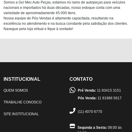
Somos a Go! Mec Auto Peças, estamos no ramo de autopeças para veículos
nacionais e importados há duas décadas, nosso estoque conta com uma
variedade de aproximadamente 45.000 itens.
Nossa equipe de Pós-Vendas é altamente capacitada, resultando na
excelência no atendimento e na busca constante pela satisfação dos clientes.
Navegue pela loja virtual e fique à vontade!
INSTITUCIONAL
CONTATO
QUEM SOMOS
Pré Venda:
11 93415 3151
Pós Venda:
11 91986 5617
TRABALHE CONOSCO
(11) 4070 6770
SITE INSTITUCIONAL
Segunda a Sexta:
08:00 às