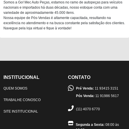
Somos a Go! Mec Auto Peças, estamos no ramo de autopeças para veículos
nacionais e importados há duas décadas, nosso estoque conta com uma
variedade de aproximadamente 45.000 itens.
Nossa equipe de Pós-Vendas é altamente capacitada, resultando na
excelência no atendimento e na busca constante pela satisfação dos clientes.
Navegue pela loja virtual e fique à vontade!
INSTITUCIONAL
CONTATO
QUEM SOMOS
Pré Venda:
11 93415 3151
Pós Venda:
11 91986 5617
TRABALHE CONOSCO
(11) 4070 6770
SITE INSTITUCIONAL
Segunda a Sexta:
08:00 às