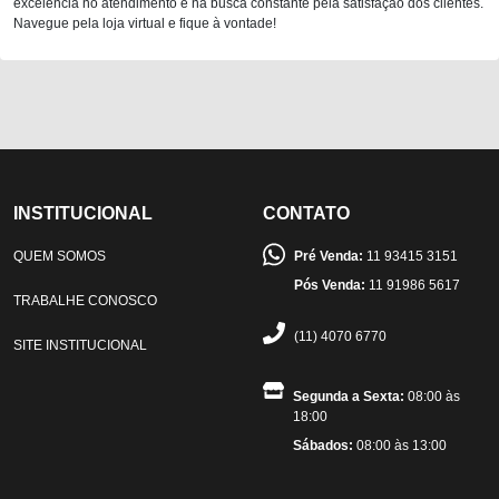
excelência no atendimento e na busca constante pela satisfação dos clientes.
Navegue pela loja virtual e fique à vontade!
INSTITUCIONAL
CONTATO
QUEM SOMOS
Pré Venda:
11 93415 3151
Pós Venda:
11 91986 5617
TRABALHE CONOSCO
(11) 4070 6770
SITE INSTITUCIONAL
Segunda a Sexta:
08:00 às
18:00
Sábados:
08:00 às 13:00