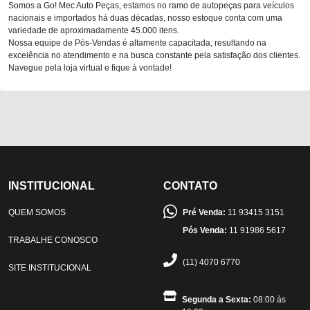
Somos a Go! Mec Auto Peças, estamos no ramo de autopeças para veículos
nacionais e importados há duas décadas, nosso estoque conta com uma
variedade de aproximadamente 45.000 itens.
Nossa equipe de Pós-Vendas é altamente capacitada, resultando na
excelência no atendimento e na busca constante pela satisfação dos clientes.
Navegue pela loja virtual e fique à vontade!
INSTITUCIONAL
CONTATO
QUEM SOMOS
Pré Venda:
11 93415 3151
Pós Venda:
11 91986 5617
TRABALHE CONOSCO
(11) 4070 6770
SITE INSTITUCIONAL
Segunda a Sexta:
08:00 às