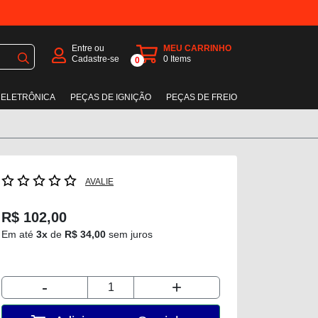
Entre ou
MEU CARRINHO
Cadastre-se
0
Items
0
 ELETRÔNICA
PEÇAS DE IGNIÇÃO
PEÇAS DE FREIO
AVALIE
R$ 102,00
Em até
3x
de
R$ 34,00
sem juros
-
+