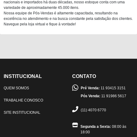
nacionais e importados há duas décadas, nosso estoque conta com uma
variedade de aproximadamente 45.000 itens.
Nossa equipe de Pós-Vendas é altamente capacitada, resultando na
excelência no atendimento e na busca constante pela satisfação dos clientes.
Navegue pela loja virtual e fique à vontade!
INSTITUCIONAL
CONTATO
QUEM SOMOS
Pré Venda:
11 93415 3151
Pós Venda:
11 91986 5617
TRABALHE CONOSCO
(11) 4070 6770
SITE INSTITUCIONAL
Segunda a Sexta:
08:00 às
18:00