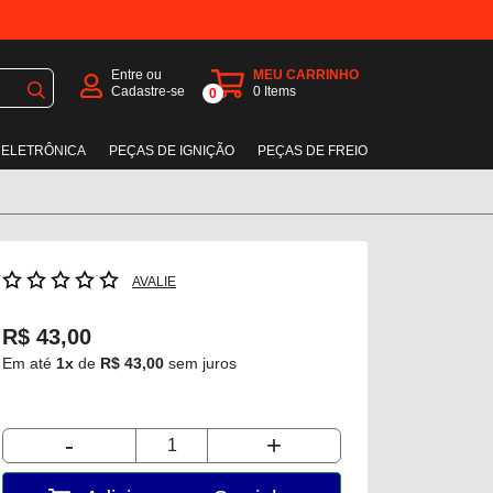
Entre ou
MEU CARRINHO
Cadastre-se
0
Items
0
 ELETRÔNICA
PEÇAS DE IGNIÇÃO
PEÇAS DE FREIO
AVALIE
R$ 43,00
Em até
1x
de
R$ 43,00
sem juros
-
+