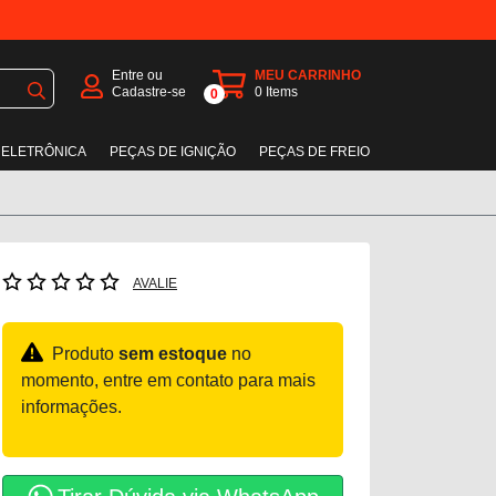
Entre ou
MEU CARRINHO
Cadastre-se
0
Items
0
 ELETRÔNICA
PEÇAS DE IGNIÇÃO
PEÇAS DE FREIO
AVALIE
Produto
sem estoque
no
momento, entre em contato para mais
informações.