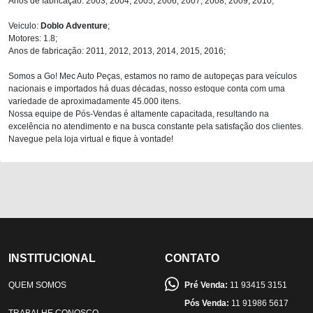
Anos de fabricação: 2003, 2004, 2005, 2006, 2007, 2008, 2009, 2010;
Veiculo:
Doblo Adventure
;
Motores: 1.8;
Anos de fabricação: 2011, 2012, 2013, 2014, 2015, 2016;
Somos a Go! Mec Auto Peças, estamos no ramo de autopeças para veículos
nacionais e importados há duas décadas, nosso estoque conta com uma
variedade de aproximadamente 45.000 itens.
Nossa equipe de Pós-Vendas é altamente capacitada, resultando na
excelência no atendimento e na busca constante pela satisfação dos clientes.
Navegue pela loja virtual e fique à vontade!
INSTITUCIONAL
CONTATO
QUEM SOMOS
Pré Venda:
11 93415 3151
Pós Venda:
11 91986 5617
TRABALHE CONOSCO