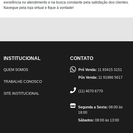
excelência no atendimento e na busca constante pela satisfação dos clientes.
Navegue pela loja virtual e fique à vontade!
INSTITUCIONAL
CONTATO
QUEM SOMOS
Pré Venda:
11 93415 3151
Pós Venda:
11 91986 5617
TRABALHE CONOSCO
(11) 4070 6770
SITE INSTITUCIONAL
Segunda a Sexta:
08:00 às
18:00
Sábados:
08:00 às 13:00