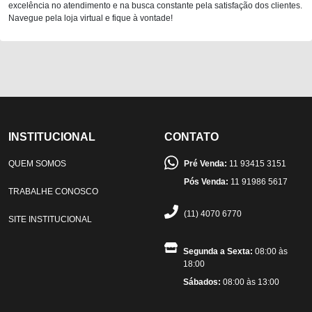
excelência no atendimento e na busca constante pela satisfação dos clientes.
Navegue pela loja virtual e fique à vontade!
INSTITUCIONAL
CONTATO
QUEM SOMOS
Pré Venda:
11 93415 3151
Pós Venda:
11 91986 5617
TRABALHE CONOSCO
(11) 4070 6770
SITE INSTITUCIONAL
Segunda a Sexta:
08:00 às
18:00
Sábados:
08:00 às 13:00