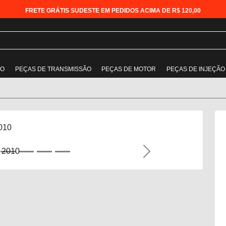
FRETE GRÁTIS SUDESTE EM PEDIDOS ACIMA DE R$ 120,00
ÃO
PEÇAS DE TRANSMISSÃO
PEÇAS DE MOTOR
PEÇAS DE INJEÇÃO
010
Next