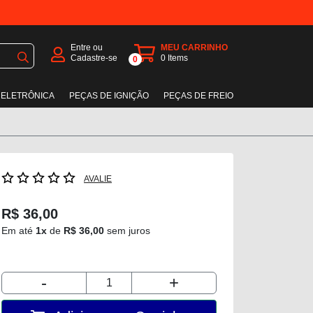
Entre ou
MEU CARRINHO
Cadastre-se
0
Items
0
 ELETRÔNICA
PEÇAS DE IGNIÇÃO
PEÇAS DE FREIO
AVALIE
R$ 36,00
Em até
1x
de
R$ 36,00
sem juros
-
+