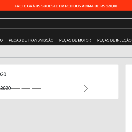
FRETE GRÁTIS SUDESTE EM PEDIDOS ACIMA DE R$ 120,00
ÃO
PEÇAS DE TRANSMISSÃO
PEÇAS DE MOTOR
PEÇAS DE INJEÇÃO
020
Next