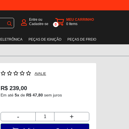
Entre ou
MEU CARRINHO
Cadastre-se
0
Items
0
 ELETRÔNICA
PEÇAS DE IGNIÇÃO
PEÇAS DE FREIO
AVALIE
R$ 239,00
Em até
5x
de
R$ 47,80
sem juros
-
+