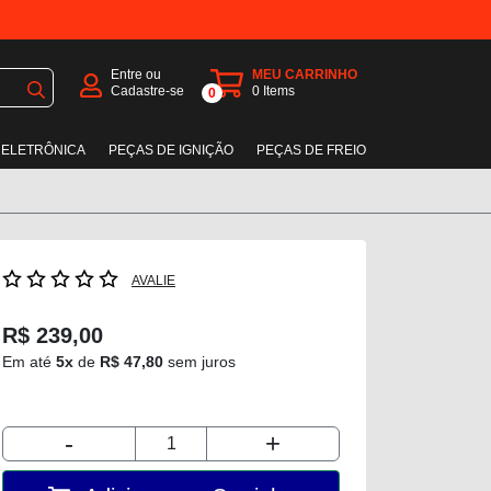
Entre ou
MEU CARRINHO
Cadastre-se
0
Items
0
 ELETRÔNICA
PEÇAS DE IGNIÇÃO
PEÇAS DE FREIO
AVALIE
R$ 239,00
Em até
5x
de
R$ 47,80
sem juros
-
+