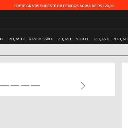
FRETE GRÁTIS SUDESTE EM PEDIDOS ACIMA DE R$ 120,00
ÃO
PEÇAS DE TRANSMISSÃO
PEÇAS DE MOTOR
PEÇAS DE INJEÇÃO
Next