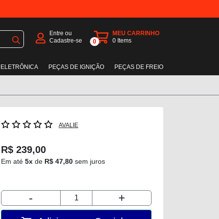
Entre ou
MEU CARRINHO
Cadastre-se
0
Items
0
 ELETRÔNICA
PEÇAS DE IGNIÇÃO
PEÇAS DE FREIO
AVALIE
R$ 239,00
Em até
5x
de
R$ 47,80
sem juros
-
+