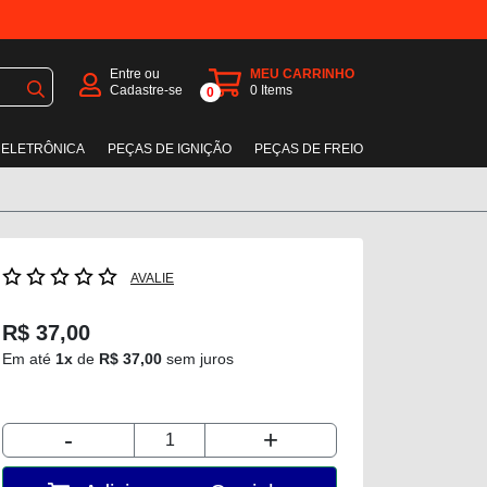
Entre ou
MEU CARRINHO
Cadastre-se
0
Items
0
 ELETRÔNICA
PEÇAS DE IGNIÇÃO
PEÇAS DE FREIO
AVALIE
R$ 37,00
Em até
1x
de
R$ 37,00
sem juros
-
+