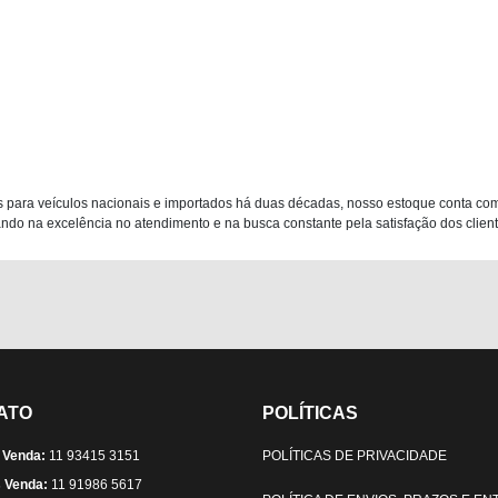
 para veículos nacionais e importados há duas décadas, nosso estoque conta co
do na excelência no atendimento e na busca constante pela satisfação dos clientes
ATO
POLÍTICAS
 Venda:
11 93415 3151
POLÍTICAS DE PRIVACIDADE
 Venda:
11 91986 5617