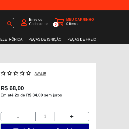
Entre ou
MEU CARRINHO
Cadastre-se
0
Items
0
 ELETRÔNICA
PEÇAS DE IGNIÇÃO
PEÇAS DE FREIO
AVALIE
R$ 68,00
Em até
2x
de
R$ 34,00
sem juros
-
+