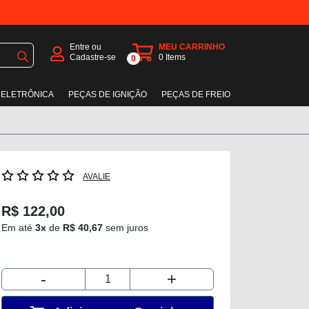
Entre ou
MEU CARRINHO
Cadastre-se
0
Items
0
 ELETRÔNICA
PEÇAS DE IGNIÇÃO
PEÇAS DE FREIO
AVALIE
R$ 122,00
Em até
3x
de
R$ 40,67
sem juros
-
+