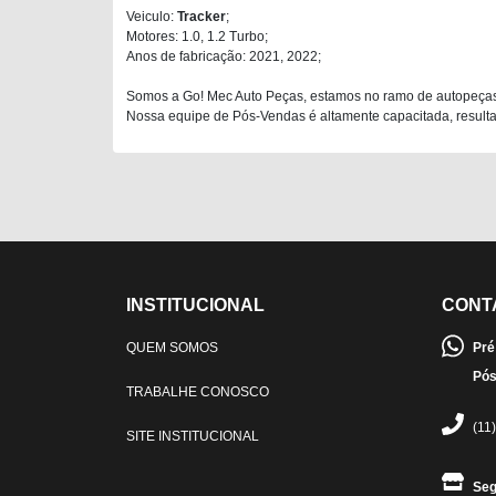
Veiculo:
Tracker
;
Motores: 1.0, 1.2 Turbo;
Anos de fabricação: 2021, 2022;
Somos a Go! Mec Auto Peças, estamos no ramo de autopeças
Nossa equipe de Pós-Vendas é altamente capacitada, resultan
INSTITUCIONAL
CONT
QUEM SOMOS
Pré
Pós
TRABALHE CONOSCO
(11
SITE INSTITUCIONAL
Seg