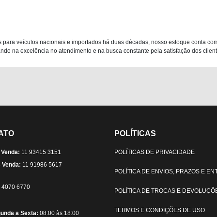
 para veículos nacionais e importados há duas décadas, nosso estoque conta co
do na excelência no atendimento e na busca constante pela satisfação dos clientes
ATO
POLÍTICAS
 Venda:
11 93415 3151
POLÍTICAS DE PRIVACIDADE
 Venda:
11 91986 5617
POLÍTICA DE ENVIOS, PRAZOS E E
) 4070 6770
POLÍTICA DE TROCAS E DEVOLUÇÕ
TERMOS E CONDIÇÕES DE USO
unda a Sexta:
08:00 às 18:00