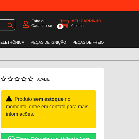
Entre ou
MEU CARRINHO
Cadastre-se
0
Items
0
 ELETRÔNICA
PEÇAS DE IGNIÇÃO
PEÇAS DE FREIO
AVALIE
Produto
sem estoque
no
momento, entre em contato para mais
informações.