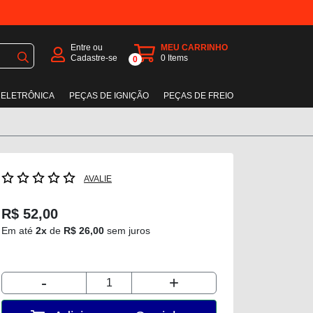
Entre ou
MEU CARRINHO
Cadastre-se
0
Items
0
 ELETRÔNICA
PEÇAS DE IGNIÇÃO
PEÇAS DE FREIO
AVALIE
R$ 52,00
Em até
2x
de
R$ 26,00
sem juros
-
+