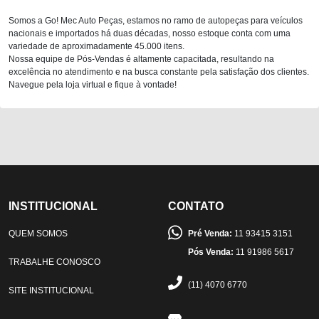
Somos a Go! Mec Auto Peças, estamos no ramo de autopeças para veículos
nacionais e importados há duas décadas, nosso estoque conta com uma
variedade de aproximadamente 45.000 itens.
Nossa equipe de Pós-Vendas é altamente capacitada, resultando na
excelência no atendimento e na busca constante pela satisfação dos clientes.
Navegue pela loja virtual e fique à vontade!
INSTITUCIONAL
CONTATO
QUEM SOMOS
Pré Venda:
11 93415 3151
Pós Venda:
11 91986 5617
TRABALHE CONOSCO
(11) 4070 6770
SITE INSTITUCIONAL