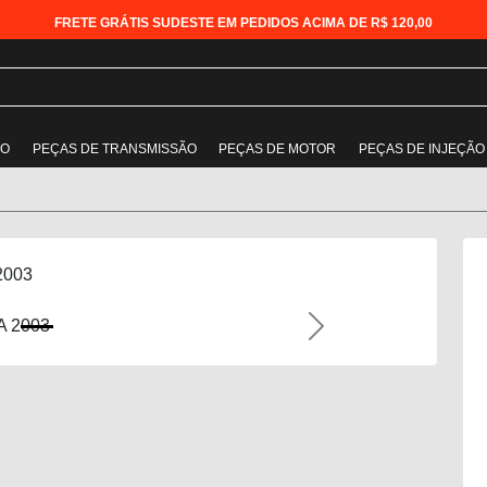
FRETE GRÁTIS SUDESTE EM PEDIDOS ACIMA DE R$ 120,00
ÃO
PEÇAS DE TRANSMISSÃO
PEÇAS DE MOTOR
PEÇAS DE INJEÇÃO
2003
Next