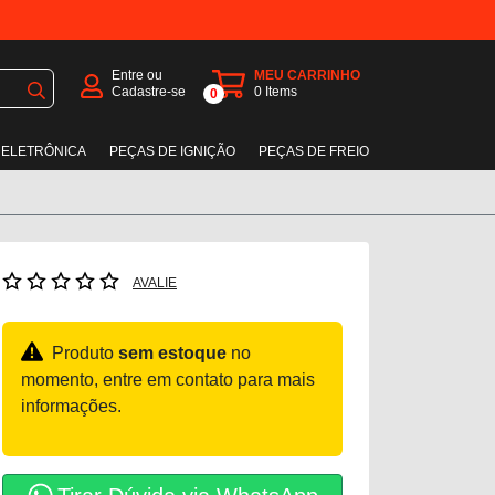
Entre ou
MEU CARRINHO
Cadastre-se
0
Items
0
 ELETRÔNICA
PEÇAS DE IGNIÇÃO
PEÇAS DE FREIO
AVALIE
Produto
sem estoque
no
momento, entre em contato para mais
informações.