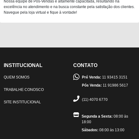
Nossa equipe de Pós-Vendas é altamente capacitada, resultando na
excelência no atendimento e na busca constante pela satisfação dos clientes.
Navegue pela loja virtual e fique à vontade!
INSTITUCIONAL
CONTATO
QUEM SOMOS
Pré Venda:
11 93415 3151
Pós Venda:
11 91986 5617
TRABALHE CONOSCO
(11) 4070 6770
SITE INSTITUCIONAL
Segunda a Sexta:
08:00 às
18:00
Sábados:
08:00 às 13:00