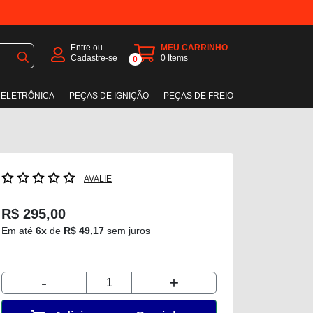
Entre ou
MEU CARRINHO
Cadastre-se
0
Items
0
 ELETRÔNICA
PEÇAS DE IGNIÇÃO
PEÇAS DE FREIO
AVALIE
R$ 295,00
Em até
6x
de
R$ 49,17
sem juros
-
+