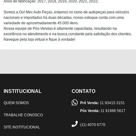
Anos de fabricação: 2017, 2018, 2019, 2020, 2021, 2022;
Somos a Go! Mec Auto Peças, estamos no ramo de autopeças para veículos
nacionais e importados há duas décadas, nosso estoque conta com uma
variedade de aproximadamente 45.000 itens.
Nossa equipe de Pós-Vendas é altamente capacitada, resultando na
excelência no atendimento e na busca constante pela satisfação dos clientes.
Navegue pela loja virtual e fique à vontade!
INSTITUCIONAL
CONTATO
QUEM SOMOS
Pré Venda:
11 93415 3151
Pós Venda:
11 91986 5617
TRABALHE CONOSCO
(11) 4070 6770
SITE INSTITUCIONAL