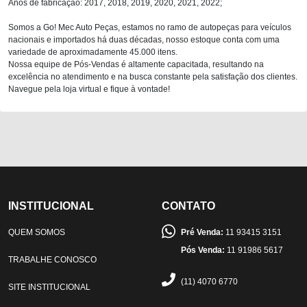
Anos de fabricação: 2017, 2018, 2019, 2020, 2021, 2022;
Somos a Go! Mec Auto Peças, estamos no ramo de autopeças para veículos
nacionais e importados há duas décadas, nosso estoque conta com uma
variedade de aproximadamente 45.000 itens.
Nossa equipe de Pós-Vendas é altamente capacitada, resultando na
excelência no atendimento e na busca constante pela satisfação dos clientes.
Navegue pela loja virtual e fique à vontade!
INSTITUCIONAL
CONTATO
QUEM SOMOS
Pré Venda:
11 93415 3151
Pós Venda:
11 91986 5617
TRABALHE CONOSCO
(11) 4070 6770
SITE INSTITUCIONAL