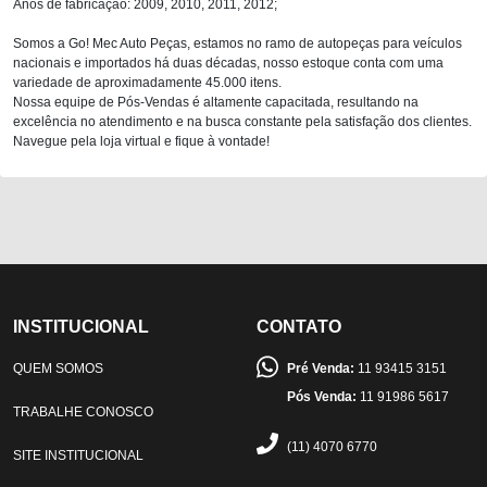
Anos de fabricação: 2009, 2010, 2011, 2012;
Somos a Go! Mec Auto Peças, estamos no ramo de autopeças para veículos
nacionais e importados há duas décadas, nosso estoque conta com uma
variedade de aproximadamente 45.000 itens.
Nossa equipe de Pós-Vendas é altamente capacitada, resultando na
excelência no atendimento e na busca constante pela satisfação dos clientes.
Navegue pela loja virtual e fique à vontade!
INSTITUCIONAL
CONTATO
QUEM SOMOS
Pré Venda:
11 93415 3151
Pós Venda:
11 91986 5617
TRABALHE CONOSCO
(11) 4070 6770
SITE INSTITUCIONAL