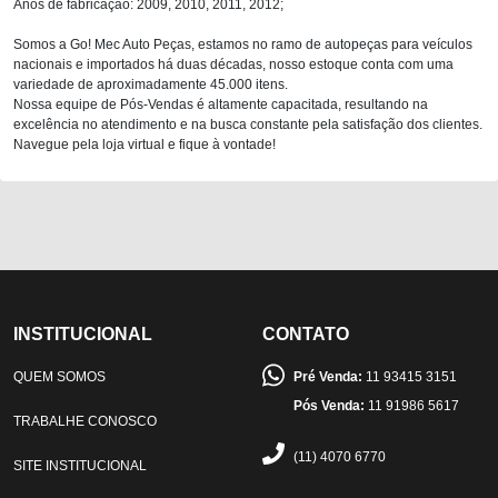
Anos de fabricação: 2009, 2010, 2011, 2012;
Somos a Go! Mec Auto Peças, estamos no ramo de autopeças para veículos
nacionais e importados há duas décadas, nosso estoque conta com uma
variedade de aproximadamente 45.000 itens.
Nossa equipe de Pós-Vendas é altamente capacitada, resultando na
excelência no atendimento e na busca constante pela satisfação dos clientes.
Navegue pela loja virtual e fique à vontade!
INSTITUCIONAL
CONTATO
QUEM SOMOS
Pré Venda:
11 93415 3151
Pós Venda:
11 91986 5617
TRABALHE CONOSCO
(11) 4070 6770
SITE INSTITUCIONAL