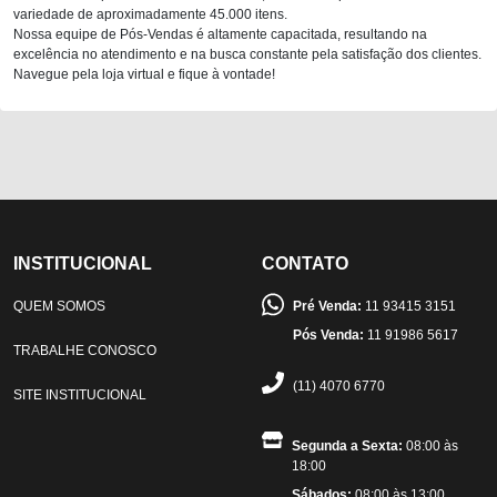
variedade de aproximadamente 45.000 itens.
Nossa equipe de Pós-Vendas é altamente capacitada, resultando na
excelência no atendimento e na busca constante pela satisfação dos clientes.
Navegue pela loja virtual e fique à vontade!
INSTITUCIONAL
CONTATO
QUEM SOMOS
Pré Venda:
11 93415 3151
Pós Venda:
11 91986 5617
TRABALHE CONOSCO
(11) 4070 6770
SITE INSTITUCIONAL
Segunda a Sexta:
08:00 às
18:00
Sábados:
08:00 às 13:00