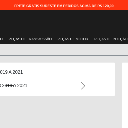
FRETE GRÁTIS SUDESTE EM PEDIDOS ACIMA DE R$ 120,00
ÃO
PEÇAS DE TRANSMISSÃO
PEÇAS DE MOTOR
PEÇAS DE INJEÇÃO
 2019 A 2021
Next