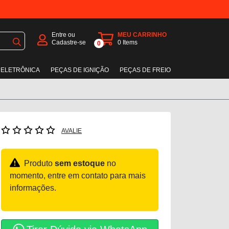
Entre ou
MEU CARRINHO
Cadastre-se
0
Items
0
 ELETRÔNICA
PEÇAS DE IGNIÇÃO
PEÇAS DE FREIO
AVALIE
Produto
sem estoque
no
momento, entre em contato para mais
informações.