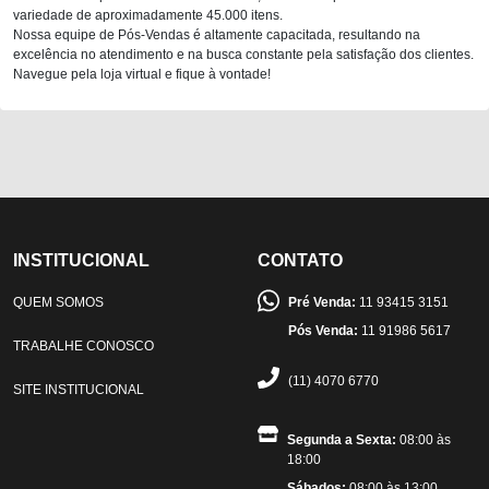
variedade de aproximadamente 45.000 itens.
Nossa equipe de Pós-Vendas é altamente capacitada, resultando na
excelência no atendimento e na busca constante pela satisfação dos clientes.
Navegue pela loja virtual e fique à vontade!
INSTITUCIONAL
CONTATO
QUEM SOMOS
Pré Venda:
11 93415 3151
Pós Venda:
11 91986 5617
TRABALHE CONOSCO
(11) 4070 6770
SITE INSTITUCIONAL
Segunda a Sexta:
08:00 às
18:00
Sábados:
08:00 às 13:00