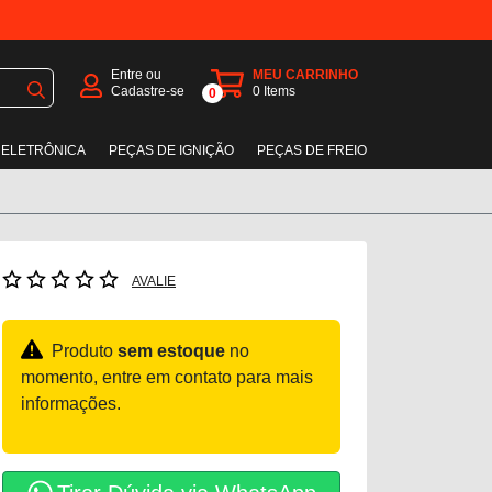
Entre ou
MEU CARRINHO
Cadastre-se
0
Items
0
 ELETRÔNICA
PEÇAS DE IGNIÇÃO
PEÇAS DE FREIO
AVALIE
Produto
sem estoque
no
momento, entre em contato para mais
informações.