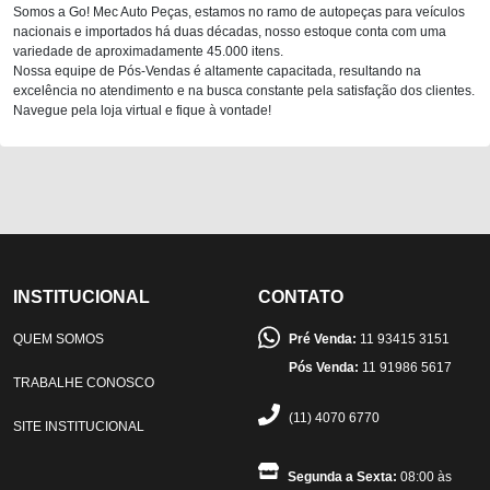
Somos a Go! Mec Auto Peças, estamos no ramo de autopeças para veículos
nacionais e importados há duas décadas, nosso estoque conta com uma
variedade de aproximadamente 45.000 itens.
Nossa equipe de Pós-Vendas é altamente capacitada, resultando na
excelência no atendimento e na busca constante pela satisfação dos clientes.
Navegue pela loja virtual e fique à vontade!
INSTITUCIONAL
CONTATO
QUEM SOMOS
Pré Venda:
11 93415 3151
Pós Venda:
11 91986 5617
TRABALHE CONOSCO
(11) 4070 6770
SITE INSTITUCIONAL
Segunda a Sexta:
08:00 às