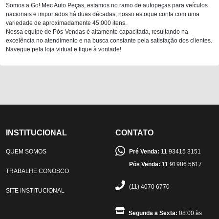
Somos a Go! Mec Auto Peças, estamos no ramo de autopeças para veículos
nacionais e importados há duas décadas, nosso estoque conta com uma
variedade de aproximadamente 45.000 itens.
Nossa equipe de Pós-Vendas é altamente capacitada, resultando na
excelência no atendimento e na busca constante pela satisfação dos clientes.
Navegue pela loja virtual e fique à vontade!
INSTITUCIONAL
CONTATO
QUEM SOMOS
Pré Venda:
11 93415 3151
Pós Venda:
11 91986 5617
TRABALHE CONOSCO
(11) 4070 6770
SITE INSTITUCIONAL
Segunda a Sexta:
08:00 às