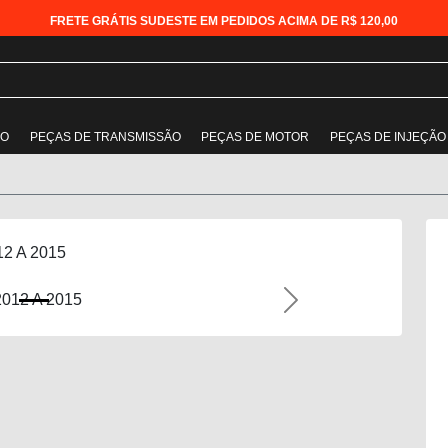
FRETE GRÁTIS SUDESTE EM PEDIDOS ACIMA DE R$ 120,00
ÃO
PEÇAS DE TRANSMISSÃO
PEÇAS DE MOTOR
PEÇAS DE INJEÇÃO
012 A 2015
Next