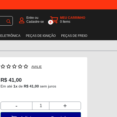
Entre ou
MEU CARRINHO
Cadastre-se
0
Items
0
 ELETRÔNICA
PEÇAS DE IGNIÇÃO
PEÇAS DE FREIO
AVALIE
R$ 41,00
Em até
1x
de
R$ 41,00
sem juros
-
+