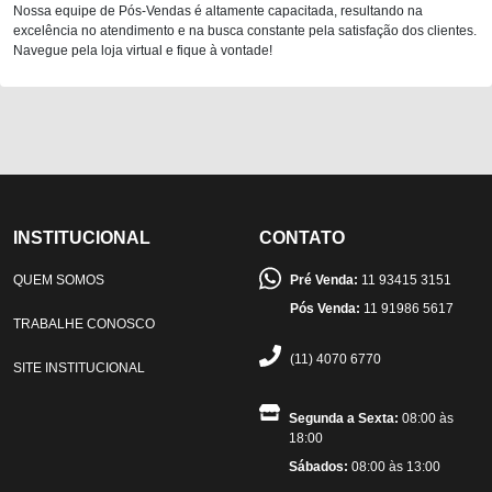
Nossa equipe de Pós-Vendas é altamente capacitada, resultando na
excelência no atendimento e na busca constante pela satisfação dos clientes.
Navegue pela loja virtual e fique à vontade!
INSTITUCIONAL
CONTATO
QUEM SOMOS
Pré Venda:
11 93415 3151
Pós Venda:
11 91986 5617
TRABALHE CONOSCO
(11) 4070 6770
SITE INSTITUCIONAL
Segunda a Sexta:
08:00 às
18:00
Sábados:
08:00 às 13:00