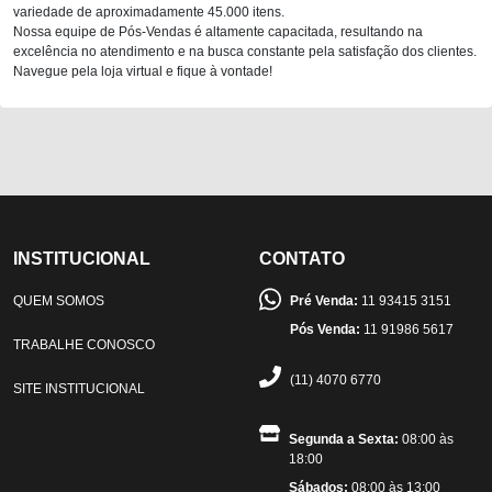
variedade de aproximadamente 45.000 itens.
Nossa equipe de Pós-Vendas é altamente capacitada, resultando na
excelência no atendimento e na busca constante pela satisfação dos clientes.
Navegue pela loja virtual e fique à vontade!
INSTITUCIONAL
CONTATO
QUEM SOMOS
Pré Venda:
11 93415 3151
Pós Venda:
11 91986 5617
TRABALHE CONOSCO
(11) 4070 6770
SITE INSTITUCIONAL
Segunda a Sexta:
08:00 às
18:00
Sábados:
08:00 às 13:00