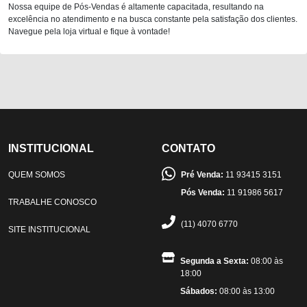
Nossa equipe de Pós-Vendas é altamente capacitada, resultando na
excelência no atendimento e na busca constante pela satisfação dos clientes.
Navegue pela loja virtual e fique à vontade!
INSTITUCIONAL
CONTATO
QUEM SOMOS
Pré Venda:
11 93415 3151
Pós Venda:
11 91986 5617
TRABALHE CONOSCO
(11) 4070 6770
SITE INSTITUCIONAL
Segunda a Sexta:
08:00 às
18:00
Sábados:
08:00 às 13:00